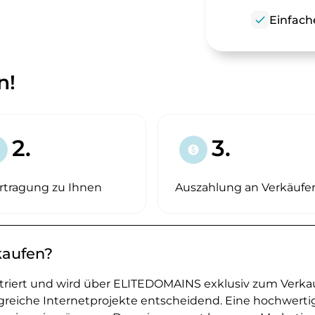
check
Einfach
n!
2.
3.
paid
rtragung zu Ihnen
Auszahlung an Verkäufe
kaufen?
striert und wird über ELITEDOMAINS exklusiv zum Verka
greiche Internetprojekte entscheidend. Eine hochwerti