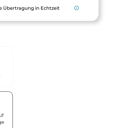
e Übertragung in Echtzeit
info_outline
r
uf
ge