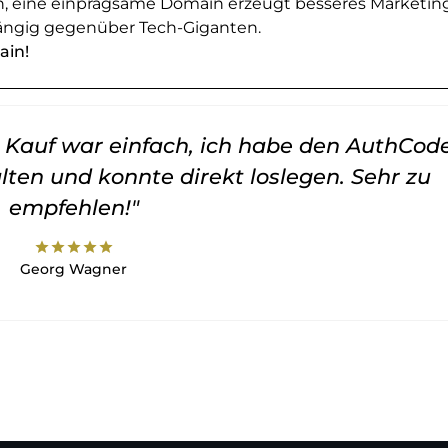
en, eine einprägsame Domain erzeugt besseres Marketin
ngig gegenüber Tech-Giganten.
ain!
er Kauf war einfach, ich habe den AuthCod
lten und konnte direkt loslegen. Sehr zu
empfehlen!"
star
star
star
star
star
Georg Wagner