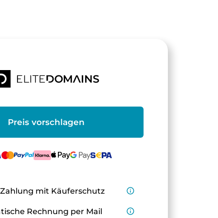
Preis vorschlagen
 Zahlung mit Käuferschutz
info_outline
ische Rechnung per Mail
info_outline